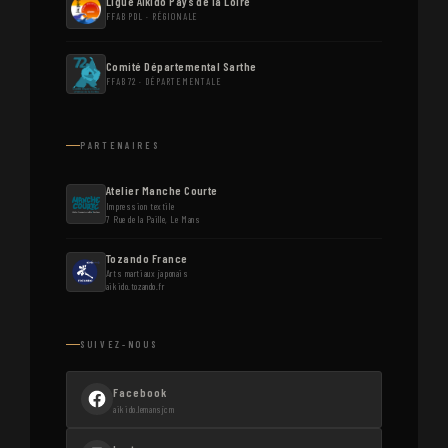
Ligue Aïkido Pays de la Loire
FFAB PDL · RÉGIONALE
Comité Départemental Sarthe
FFAB 72 · DÉPARTEMENTALE
PARTENAIRES
Atelier Manche Courte
Impression textile
7 Rue de la Paille, Le Mans
Tozando France
Arts martiaux japonais
aikido.tozando.fr
SUIVEZ-NOUS
Facebook
aikido.lemansjcm