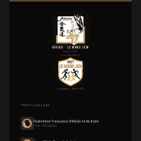
AÏKIDO
·
LE MANS JCM
DEPUIS 1967
CLUB OMNISPORTS
5 disciplines · depuis 1967
AFFILIATIONS
Fédération Française d'Aïkido et de Budo
FFAB · NATIONALE