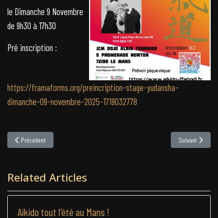
le Dimanche 9 Novembre
de 9h30 à 17h30
Pré inscription :
https://framaforms.org/preincription-stage-yudansha-
dimanche-09-novembre-2025-1719032778
Article précédent : Deux stages régionaux d’Aïkido au Mans les 8 et 9 novembre 202
Article suivant
Précédent
Suivant
Related Articles
Aikido tout l'été au Mans !