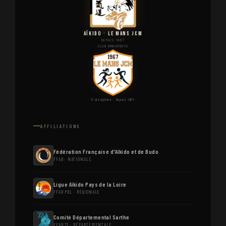
AÏKIDO
·
LE MANS JCM
DEPUIS 1967
CLUB OMNISPORTS
5 disciplines · depuis 1967
AFFILIATIONS
Fédération Française d'Aïkido et de Budo
FFAB · NATIONALE
Ligue Aïkido Pays de la Loire
FFAB PDL · RÉGIONALE
Comité Départemental Sarthe
FFAB 72 · DÉPARTEMENTALE