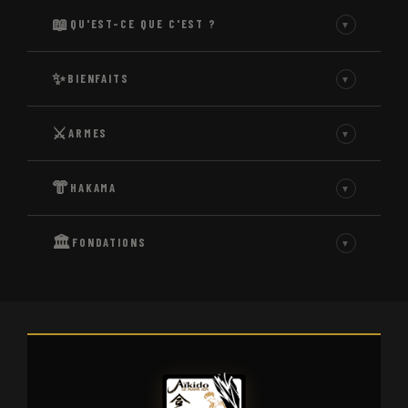
📖
QU'EST-CE QUE C'EST ?
▼
✨
BIENFAITS
▼
⚔️
ARMES
▼
👘
HAKAMA
▼
🏛️
FONDATIONS
▼