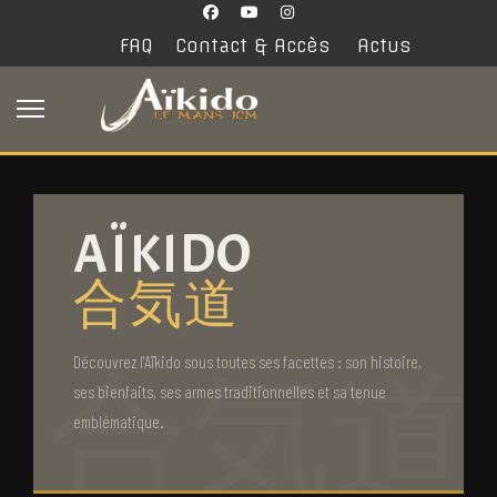
FAQ
Contact & Accès
Actus
AÏKIDO
合気道
Découvrez l'Aïkido sous toutes ses facettes : son histoire,
ses bienfaits, ses armes traditionnelles et sa tenue
emblématique.