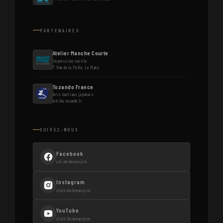
PARTENAIRES
Atelier Manche Courte
Impression textile
7 Rue de la Paille, Le Mans
Tozando France
Arts martiaux japonais
aikido.tozando.fr
SUIVEZ-NOUS
Facebook
aikido.lemansjcm
Instagram
@aikido.lemansjcm
YouTube
@aikido.lemansjcm