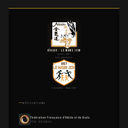
AÏKIDO
·
LE MANS JCM
DEPUIS 1967
CLUB OMNISPORTS
5 disciplines · depuis 1967
AFFILIATIONS
Fédération Française d'Aïkido et de Budo
FFAB · NATIONALE