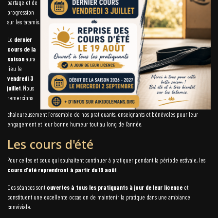
partage et de
progression
sur les tatamis.
Le
dernier
cours de la
saison
aura
lieu le
vendredi 3
juillet
. Nous
remercions
chaleureusement l'ensemble de nos pratiquants, enseignants et bénévoles pour leur
engagement et leur bonne humeur tout au long de l'année.
Les cours d'été
Pour celles et ceux qui souhaitent continuer à pratiquer pendant la période estivale, les
cours d'été reprendront à partir du 19 août
.
Ces séances sont
ouvertes à tous les pratiquants à jour de leur licence
et
constituent une excellente occasion de maintenir la pratique dans une ambiance
conviviale.