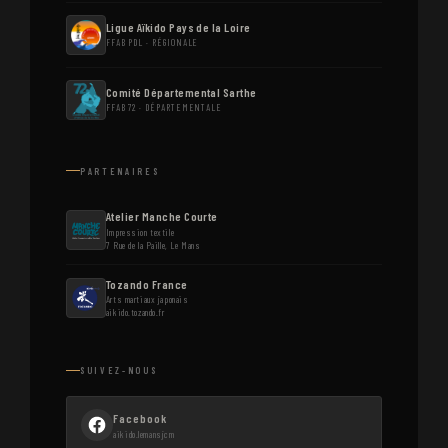
Ligue Aïkido Pays de la Loire
FFAB PDL · RÉGIONALE
Comité Départemental Sarthe
FFAB 72 · DÉPARTEMENTALE
PARTENAIRES
Atelier Manche Courte
Impression textile
7 Rue de la Paille, Le Mans
Tozando France
Arts martiaux japonais
aikido.tozando.fr
SUIVEZ-NOUS
Facebook
aikido.lemansjcm