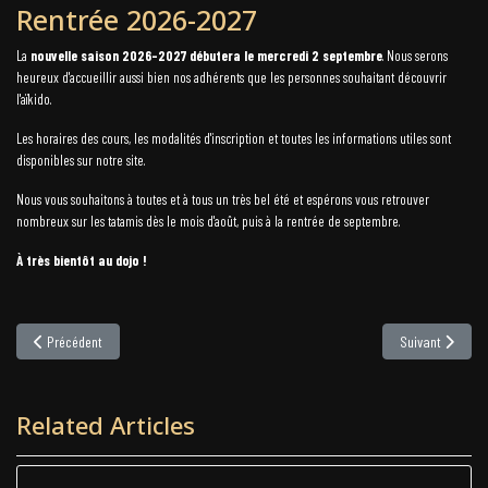
Rentrée 2026-2027
La
nouvelle saison 2026-2027 débutera le mercredi 2 septembre
. Nous serons
heureux d'accueillir aussi bien nos adhérents que les personnes souhaitant découvrir
l'aïkido.
Les horaires des cours, les modalités d'inscription et toutes les informations utiles sont
disponibles sur notre site.
Nous vous souhaitons à toutes et à tous un très bel été et espérons vous retrouver
nombreux sur les tatamis dès le mois d'août, puis à la rentrée de septembre.
À très bientôt au dojo !
Article précédent : Reprise des cours d’Aïkido – Saison 2026-2027
Article suivant 
Précédent
Suivant
Related Articles